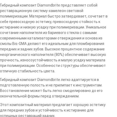
Гибридный композит Diamondbrite представляет собой
реставрационную систему-хамелеон световой
полимеризации. Материал быстро затвердевает, сочетает в
себе превосходную эстетику, превосходную стойкость к
истиранию и низкую усадку при полимеризации. Уникальное
сочетание наполнителя из бариевого стекла с самыми
современными катализаторами отверждения и основа из
смолы Bis-GMA делают его идеальным для пломбирования
передних и задних зубов. Высокое процентное содержание
неорганического наполнителя (80%) обеспечивает высокую
прочность, износоустойчивость и малую усадку материала
при полимеризации. Особенности структуры обеспечивают
отличную стабильность цвета.
Гибридный композит Diamondbrite легко адаптируется в
подготовленную полость и не прилипает к инструментам.
Восстановление может быть легко смоделировано до его
окончательной формы перед отверждением.
Этот композитный материал предлагает хорошую эстетику
для передних зубов и устойчивость к истиранию для
успешных реставраций задних.