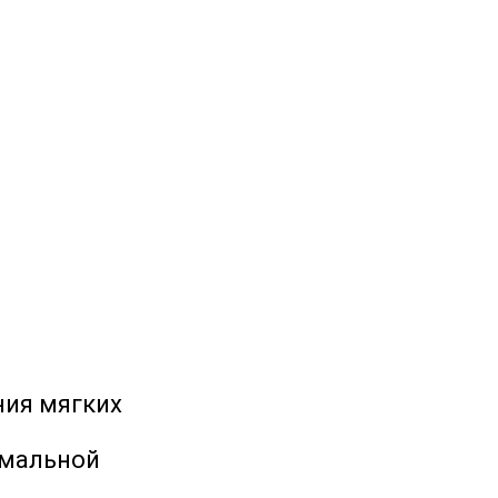
ния мягких
имальной