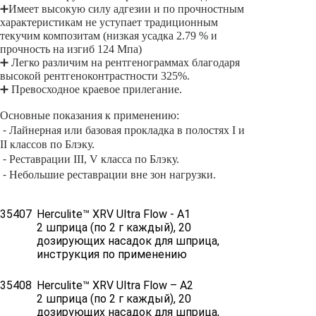
➕Имеет высокую силу адгезии и по прочностным
характеристикам не уступает традиционным
текучим композитам (низкая усадка 2.79 % и
прочность на изгиб 124 Мпа)
➕ Легко различим на рентгенограммах благодаря
высокой рентгеноконтрастности 325%.
➕ Превосходное краевое прилегание.
Основные показания к применению:
⁃ Лайнерная или базовая прокладка в полостях I и
II классов по Блэку.
⁃ Реставрации III, V класса по Блэку.
⁃ Небольшие реставрации вне зон нагрузки.
35407
Herculite™ XRV Ultra Flow - A1
2 шприца (по 2 г каждый), 20
дозирующих насадок для шприца,
инструкция по применению
35408
Herculite™ XRV Ultra Flow – A2
2 шприца (по 2 г каждый), 20
дозирующих насадок для шприца,