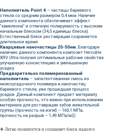
Наполнитель Point 4
– частицы бариевого
стекла со средним размером 0,4 мкм. Наличие
данного компонента обеспечивает эффект
"хамелеона" и отличную полируемость с высоким
начальным блеском (34,5 единицы блеска).
Естественный блеск реставрации сохраняется
длительное время.
Кварцевые наночастицы 20-50нм.
Благодаря
наличию данного компонента композит Herculite
XRV Ultra получил оптимальные рабочие свойства:
улучшенную консистенцию и уменьшенную
усадку.
Предварительно полимеризованный
наполнитель
– запатентованная смесь из
низкоусадочного полимера и наночастиц
бариевого стекла, уже прошедшая процесс
усадки. Данный компонент придает материалу
особую прочность, что важно при использовании
материала для реставрации зубов жевательной
группы (прочность на изгиб – 160,1 МПа,
прочность на разрыв – 1,49 МПа/м2).
➕ Легко полируется и сохраняет блеск надолго