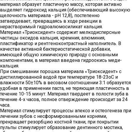
материал образует пластичную массу, которая активно
выделяет гидроксид кальция (обеспечивающий высокую
щелочность материала - рН 12,8), постепенно
затвердевает, превращаясь в ходе реакции в
нерастворимый гидроалюмосиликат кальция.
Материал «Триоксидент» содержит мелкодисперсные
частицы оксидов кальция, кремния, алюминия,
пластификатор и рентгеноконтрастный наполнитель. В
качестве активной бактериостатической добавки,
имеющей общую химическую природу с основными
компонентами, в материал введена гидроокись меди-
кальция.
При смешивании порошка материала «Триоксидент» с
дистиллированной водой при температуре 18-23оС и
влажности 50±10% в весовом соотношении 3:1 образуется
удобная в применении паста, не теряющая пластичность в
течение 10-15 минут. Материал твердеет в полости зуба в
течение 4-х часов, полное отверждение происходит за 24
часа.
Материал стимулирует процессы апексо и остеогенеза при
лечении зубов с несформированными корнями,
прекращает резорбцию костной ткани, при покрытии
пульпы стимулирует образование дентинного мостика,